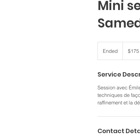
Mini s
Samed
175
Canadian
Ended
E
$175
dollars
n
d
Service Descr
e
d
Session avec Émil
techniques de faço
Contact Deta