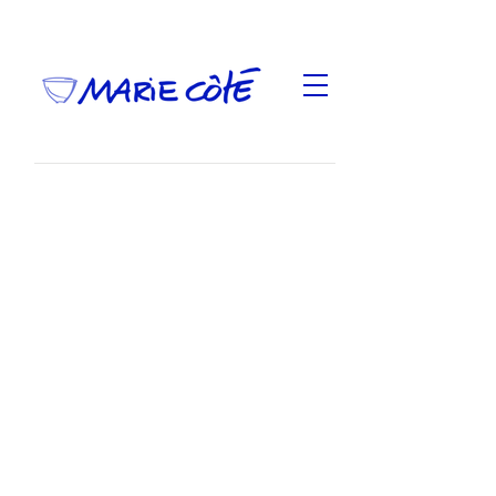
Chants de gorge et paysages sonores
est une
petite installation présentée à la Biennale de
sculpture de
Saint-Jean-Port-Joli,
Anirniq,
au Musée de la
mémoire vivante, du 21 juillet au 21 août 2016