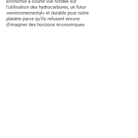
économie à courte vue fondée sur
l’utilisation des hydrocarbures, un futur
«environnemental» et durable pour notre
planète parce qu’ils refusent encore
d’imaginer des horizons économiques
plus grands et plus ouverts. Ce titre
extravagant, presque shakespearien de la
part d’un banquier, a le mérite d’exposer le
problème sur deux plans : celui de la
réalité objective, scientifique et
documentée qui nous concerne tous
collectivement et celui de l’imaginaire qui
nous rejoint individuellement dans notre
relation intime au monde.
Assise sur la roche, j’ai contemplé
l’horizon infini du Nord, un horizon dont
les frontières se dissolvent dans celles
d’un ciel infini et où peuvent aussi
commencer nos rêves. C’est comme
si à cet exact contact, se révèle à
nous toute l’importance de retrouver la
mesure de notre place comme humain,
dans la nature et le monde, face à ce qui