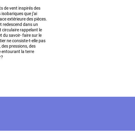
 de vent inspirés des
 isobariques que j’ai
face extérieure des pièces.
 et redescend dans un
circulaire rappelant le
 du savoir- faire sur le
ier ne consiste-t-elle pas
, des pressions, des
e entourant la terre
r?