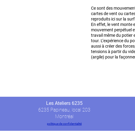
Ce sont des mouvements
cartes de vent ou cartes
reproduits ici sur la sur
En effet, le vent monte
mouvement perpétuel et 
travail même du potier et
tour. L’expérience du pot
aussi à créer des forces
tensions à partir du vid
(argile) pour la façonne
Les Ateliers 6235
6235 Papineau, local 203
Montréal
politique de confidentialité