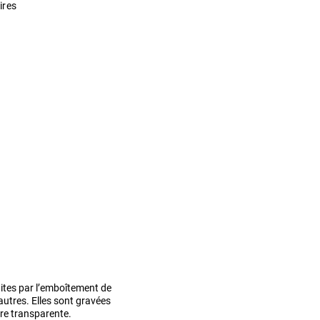
ires
ites par l’emboîtement de
autres. Elles sont gravées
ure transparente.