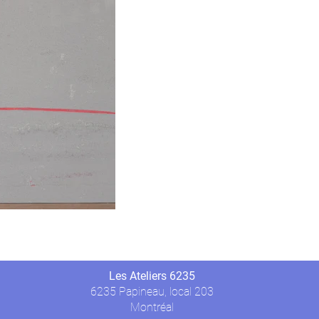
Les Ateliers 6235
6235 Papineau, local 203
Montréal