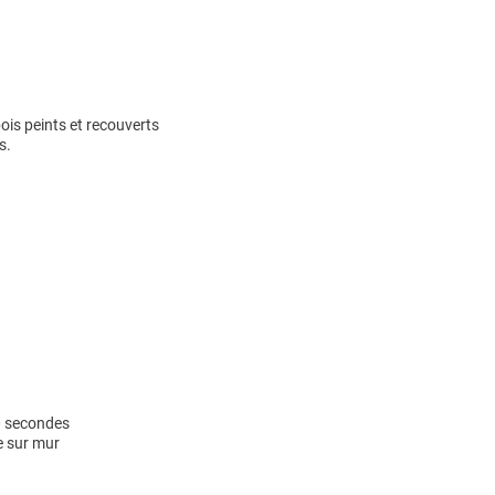
is peints et recouverts
s.
0 secondes
e sur mur