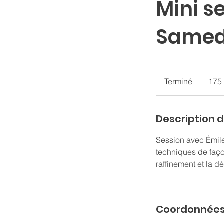
Mini s
Samed
175 dollar
canadien
Terminé
T
175
e
r
Description d
m
i
Session avec Émil
n
techniques de faço
é
Coordonnée