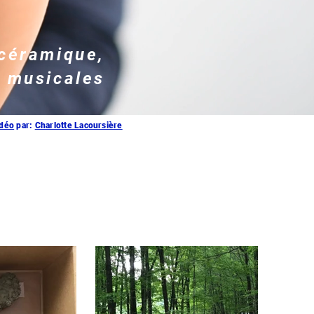
 céramique,
s musicales
idéo
par:
Charlotte Lacoursière